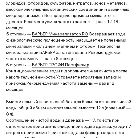
хлоридов, фторидов, сульфатов, нитратов, ионов металлов,
высокомолекулярных органических соединений и различных
микроорганизмов. Все вредные примеси смываются в
дренаж. Рекомендуемая частота замены — раз в 12-18
месяцев.
5 ступень —
БАРЬЕР Минерализатор RO
. Возвращает воде
физиологическую полноценность, насыщает ее полезными
минералами – кальцием, магнием и фтором. Технология
минерализации БАРЬЕР запатентована. Рекомендуемая
частота замены — раз в 6 месяцев.
6 ступень —
БАРЬЕР ПРОФИ Постфильтр
.
Кондиционирование воды и дополнительная очистка после
накопительной емкости. Устраняет неприятные запахи и
привкусы. Рекомендуемая частота замены — раз в 12
месяцев.
Вместительный пластиковый бак для большого запаса чистой
воды: общий объем накопительной емкости 12 л (полезный —
8 л).
Соотношение чистой воды и дренажа — 1:7, то есть при
одном литре кристально очищенной воды в дренаж уходит 7
литров с примесями. При этом вода из фильтра обратного