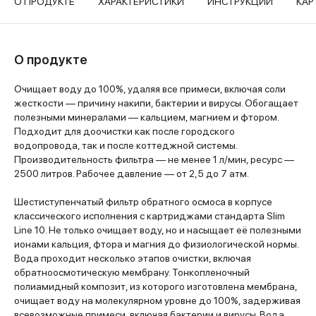
О ПРОДУКТЕ
ХАРАКТЕРИСТИКИ
ИНСТРУКЦИИ
КАР
О продукте
Очищает воду до 100%, удаляя все примеси, включая соли
жесткости — причину накипи, бактерии и вирусы. Обогащает
полезными минералами — кальцием, магнием и фтором.
Подходит для доочистки как после городского
водопровода, так и после коттеджной системы.
Производительность фильтра — не менее 1 л/мин, ресурс —
2500 литров. Рабочее давление — от 2,5 до 7 атм.
Шестиступенчатый фильтр обратного осмоса в корпусе
классического исполнения с картриджами стандарта Slim
Line 10. Не только очищает воду, но и насыщает её полезными
ионами кальция, фтора и магния до физиологической нормы.
Вода проходит несколько этапов очистки, включая
обратноосмотическую мембрану. Тонкопленочный
полиамидный композит, из которого изготовлена мембрана,
очищает воду на молекулярном уровне до 100%, задерживая
всевозможные примеси, включая бактерии и вирусы. Вода