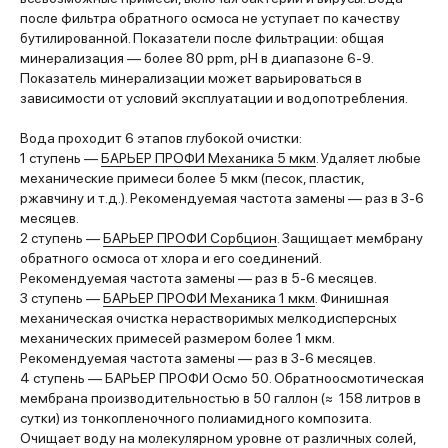
после фильтра обратного осмоса не уступает по качеству
бутилированной. Показатели после фильтрации: общая
минерализация — более 80 ppm, pH в диапазоне 6-9.
Показатель минерализации может варьироваться в
зависимости от условий эксплуатации и водопотребления.
Вода проходит 6 этапов глубокой очистки:
1 ступень —
БАРЬЕР ПРОФИ Механика 5 мкм
. Удаляет любые
механические примеси более 5 мкм (песок, пластик,
ржавчину и т.д.). Рекомендуемая частота замены — раз в 3-6
месяцев.
2 ступень —
БАРЬЕР ПРОФИ Сорбцион
. Защищает мембрану
обратного осмоса от хлора и его соединений.
Рекомендуемая частота замены — раз в 5-6 месяцев.
3 ступень —
БАРЬЕР ПРОФИ Механика 1 мкм
. Финишная
механическая очистка нерастворимых мелкодисперсных
механических примесей размером более 1 мкм.
Рекомендуемая частота замены — раз в 3-6 месяцев.
4 ступень — БАРЬЕР ПРОФИ Осмо 50. Обратноосмотическая
мембрана производительностью в 50 галлон (≈ 158 литров в
сутки) из тонкопленочного полиамидного композита.
Очищает воду на молекулярном уровне от различных солей,