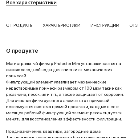
Все характеристики
О ПРОДУКТЕ
ХАРАКТЕРИСТИКИ
ИНСТРУКЦИИ
ОТ
О продукте
Магистральный фильтр Protector Mini устанавливается на
линиях холодной воды для очистки от механических
примесей.
Фильтрующий элемент улавливает механические
нерастворимые примеси размером от 100 мкм такие как
ржавчина, песок, ил и т.п., а также защищает от коррозии.
Для очистки фильтрующего элемента от примесей
используется система прямой промывки, каждые шесть
месяцев рабочий фильтрующий элемент рекомендуется
менять для восстановления эффективности фильтрации.
Предназначение: квартиры, загородные дома.
Тип промывки: прямая промывка без отключения от подачи