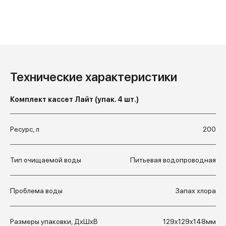
Технические характеристики
Комплект кассет Лайт (упак. 4 шт.)
Ресурс, л
200
Поместите сменную кассету
Тип очищаемой воды
Питьевая водопроводная
в холодную водопроводную
воду на 5 минут
Удалите старую кассету и
Проблема воды
Запах хлора
тщательно промойте
детали фильтра
Вкрутите кассету в воронку
Обязательно слейте первые
Размеры упаковки, ДхШхВ
129x129x148мм