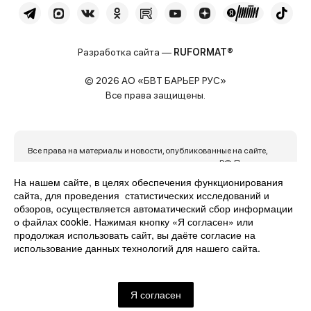
Разработка сайта —
RUFORMAT®
© 2026 АО «БВТ БАРЬЕР РУС»
Все права защищены.
Все права на материалы и новости, опубликованные на сайте,
охраняются в соответствии с законодательством РФ. При
использовании материалов активная ссылка на источник
На нашем сайте, в целях обеспечения функционирования
обязательна. Сайт использует файлы cookie и данные об IP-
сайта, для проведения статистических исследований и
адресе пользователя для обеспечения максимального удобства
обзоров, осуществляется автоматический сбор информации
его использования. Продолжая пользоваться сайтом, вы
о файлах cookie. Нажимая кнопку «Я согласен» или
автоматически с этим соглашаетесь.
продолжая использовать сайт, вы даёте согласие на
использование данных технологий для нашего сайта.
Политика конфиденциальности
Карта сайта
Я согласен