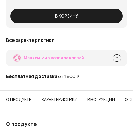
В КОРЗИНУ
Все характеристики
Меняем мир капля за каплей
?
Бесплатная доставка
от 1500 ₽
О ПРОДУКТЕ
ХАРАКТЕРИСТИКИ
ИНСТРУКЦИИ
ОТ
О продукте