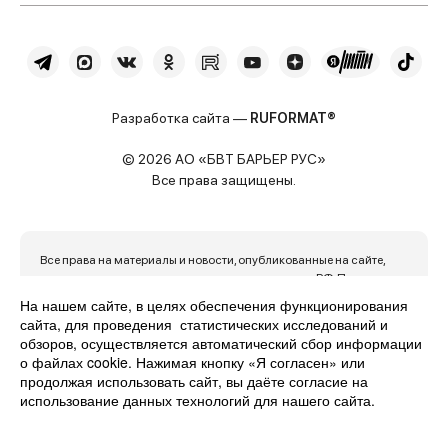
Разработка сайта —
RUFORMAT®
© 2026 АО «БВТ БАРЬЕР РУС»
Все права защищены.
Все права на материалы и новости, опубликованные на сайте,
охраняются в соответствии с законодательством РФ. При
использовании материалов активная ссылка на источник
На нашем сайте, в целях обеспечения функционирования
обязательна. Сайт использует файлы cookie и данные об IP-
сайта, для проведения статистических исследований и
адресе пользователя для обеспечения максимального удобства
обзоров, осуществляется автоматический сбор информации
его использования. Продолжая пользоваться сайтом, вы
о файлах cookie. Нажимая кнопку «Я согласен» или
автоматически с этим соглашаетесь.
продолжая использовать сайт, вы даёте согласие на
использование данных технологий для нашего сайта.
Политика конфиденциальности
Карта сайта