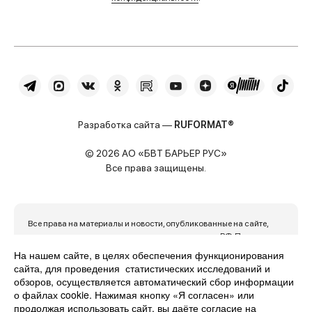
Разработка сайта —
RUFORMAT®
© 2026 АО «БВТ БАРЬЕР РУС»
Все права защищены.
Все права на материалы и новости, опубликованные на сайте,
охраняются в соответствии с законодательством РФ. При
использовании материалов активная ссылка на источник
На нашем сайте, в целях обеспечения функционирования
обязательна. Сайт использует файлы cookie и данные об IP-
сайта, для проведения статистических исследований и
адресе пользователя для обеспечения максимального удобства
обзоров, осуществляется автоматический сбор информации
его использования. Продолжая пользоваться сайтом, вы
о файлах cookie. Нажимая кнопку «Я согласен» или
автоматически с этим соглашаетесь.
продолжая использовать сайт, вы даёте согласие на