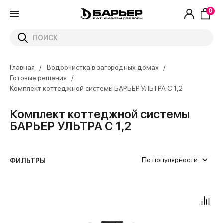
0
Главная
Водоочистка в загородных домах
Готовые решения
Комплект коттеджной системы БАРЬЕР УЛЬТРА C 1,2
Комплект коттеджной системы
БАРЬЕР УЛЬТРА C 1,2
По популярности
ФИЛЬТРЫ
1-3
0-10
0-4
0-3
0-1
0-1
0-1
Да
от
до
Нет