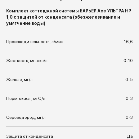
Комплект коттеджной системы БАРЬЕР Ace УЛЬТРА HP
1,0 с защитой от конденсата (обезжелезивание и
умягчение воды)
Производительность, л/мин
16,6
Жесткость, мг-экв/л
0-10
Железо, мг/л
0-5
Перм. окисл., мгО/л
0-3
Сероводород, мг/л
0-3
Защита от конденсата
Да