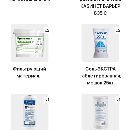
КАБИНЕТ БАРЬЕР
835 С
x2
x2
Фильтрующий
Соль ЭКСТРА
материал...
таблетированная,
мешок 25кг
x1
x1