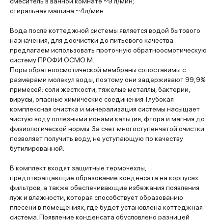
смеситель в ванной комнате ~9 л/мин;
стиральная машина ~4л/мин.
Вода после коттеджной системы является водой бытового
назначения, для доочистки до питьевого качества
предлагаем использовать проточную обратноосмотическую
систему ПРОФИ ОСМО М.
Поры обратноосмотической мембраны сопоставимы с
размерами молекул воды, поэтому они задерживают 99,9%
примесей: соли жесткости, тяжелые металлы, бактерии,
вирусы, опасные химические соединения. Глубокая
комплексная очистка и минерализация системы насыщает
чистую воду полезными ионами кальция, фтора и магния до
физиологической нормы. За счет многоступенчатой очистки
позволяет получить воду, не уступающую по качеству
бутилированной.
В комплект входят защитные термочехлы,
предотвращающие образование конденсата на корпусах
фильтров, а также обеспечивающие избежания появления
луж и влажности, которая способствует образованию
плесени в помещениях, где будет установлена коттеджная
система. Появление конденсата обусловлено разницей