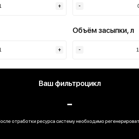
+
-
Объём засыпки, л
+
-
Ваш фильтроцикл
-
осле отработки ресурса систему необходимо регенерирова