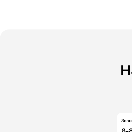
Н
Звон
8-