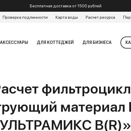
Бесплатная доставка от 1500 рублей
Проверка подлинности
Карта воды
Расчет ресурса
Пер
АКСЕССУАРЫ
ДЛЯ КОТТЕДЖЕЙ
ДЛЯ БИЗНЕСА
КА
Расчет фильтроцикл
рующий материал
УЛЬТРАМИКС B(R)