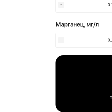
-
Марганец, мг/л
-
П