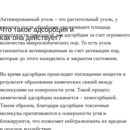
Активированный уголь – это растительный уголь, у
которого после обработки увеличивают площадь
Что такое адсорбция и
поверхности пригодной для адсорбции за счет огромного
как она действует?
количества микроскопических пор. То есть уголь
становиться активированным за счет активации пор,
которые до этого находились в закрытом состоянии.
Что такое
активированный
уголь?
Во время адсорбции происходит поглощение веществ в
результате образования химических связей между
молекулами на поверхности угля. Такой процесс
ВРЕМЯ ЧТЕНИЯ 5
МИНУТ
химической адсорбции называется – хемосорбцией.
ОБ ОЧИСТКЕ ВОДЫ
Таким образом, благодаря адсорбции токсичные
молекулы притягиваются к поверхности угля и
блокируются, что позволяет нейтрализовать их вредное
и опасное воздействие.