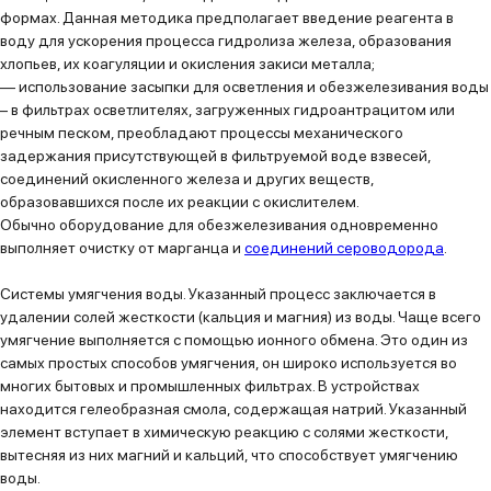
формах. Данная методика предполагает введение реагента в
воду для ускорения процесса гидролиза железа, образования
хлопьев, их коагуляции и окисления закиси металла;
—
использование засыпки для осветления и обезжелезивания воды
– в фильтрах осветлителях, загруженных гидроантрацитом или
речным песком, преобладают процессы механического
задержания присутствующей в фильтруемой воде взвесей,
соединений окисленного железа и других веществ,
образовавшихся после их реакции с окислителем.
Обычно оборудование для обезжелезивания одновременно
выполняет очистку от марганца и
соединений сероводорода
.
Системы умягчения воды.
Указанный процесс заключается в
удалении солей жесткости (кальция и магния) из воды. Чаще всего
умягчение выполняется с помощью ионного обмена. Это один из
самых простых способов умягчения, он широко используется во
многих бытовых и промышленных фильтрах. В устройствах
находится гелеобразная смола, содержащая натрий. Указанный
элемент вступает в химическую реакцию с солями жесткости,
вытесняя из них магний и кальций, что способствует умягчению
воды.