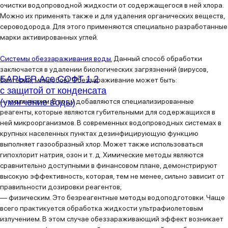
очистки водопроводной жидкости от содержащегося в ней хлора.
Можно их применять также и для удаления органических веществ,
сероводорода. Для этого применяются специально разработанные
марки активированных углей.
Системы обеззараживания воды.
Данный способ обработки
заключается в удалении биологических загрязнений (вирусов,
БАРЬЕР Ace СОФТ 1,2
бактерий, микробов). Обеззараживание может быть:
с защитой от конденсата
(умягчение воды)
—
химическим.
В воду добавляются специализированные
реагенты, которые являются губительными для содержащихся в
ней микроорганизмов. В современных водопроводных системах в
крупных населенных пунктах дезинфицирующую функцию
выполняет газообразный хлор. Может также использоваться
гипохлорит натрия, озон и т. д. Химические методы являются
сравнительно доступными в финансовом плане, демонстрируют
высокую эффективность, которая, тем не менее, сильно зависит от
правильности дозировки реагентов;
—
физическим.
Это безреагентные методы водоподготовки. Чаще
всего практикуется обработка жидкости ультрафиолетовым
излучением. В этом случае обеззараживающий эффект возникает