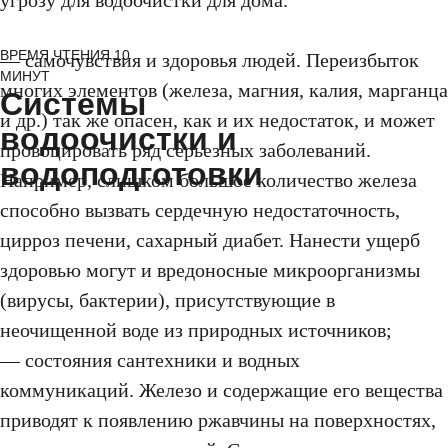
угрозу для водоочистки для дома.
ВРЕМЯ ЧТЕНИЯ 10
—
самочувствия и здоровья людей.
Переизбыток
МИНУТ
многих элементов (железа, магния, калия, марганца
Системы
и др.) так же опасен, как и их недостаток, и может
водоочистки и
провоцировать ряд серьезных заболеваний.
водоподготовки
Например, слишком большое количество железа
способно вызвать сердечную недостаточность,
цирроз печени, сахарный диабет. Нанести ущерб
здоровью могут и вредоносные микроорганизмы
(вирусы, бактерии), присутствующие в
неочищенной воде из природных источников;
—
состояния сантехники и водных
коммуникаций.
Железо и содержащие его вещества
приводят к появлению ржавчины на поверхностях,