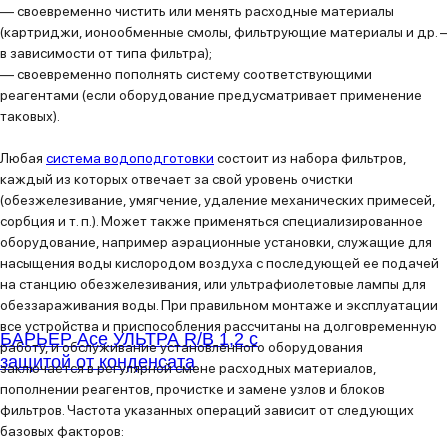
— своевременно чистить или менять расходные материалы
(картриджи, ионообменные смолы, фильтрующие материалы и др. –
в зависимости от типа фильтра);
— своевременно пополнять систему соответствующими
реагентами (если оборудование предусматривает применение
таковых).
Любая
система водоподготовки
состоит из набора фильтров,
каждый из которых отвечает за свой уровень очистки
(обезжелезивание, умягчение, удаление механических примесей,
сорбция и т. п.). Может также применяться специализированное
оборудование, например аэрационные установки, служащие для
насыщения воды кислородом воздуха с последующей ее подачей
на станцию обезжелезивания, или ультрафиолетовые лампы для
обеззараживания воды. При правильном монтаже и эксплуатации
все устройства и приспособления рассчитаны на долговременную
БАРЬЕР Ace УЛЬТРА R/B 1,2 с
работу, и обслуживание установленного оборудования
защитой от конденсата
заключается в регулярной смене расходных материалов,
пополнении реагентов, прочистке и замене узлов и блоков
фильтров. Частота указанных операций зависит от следующих
базовых факторов: