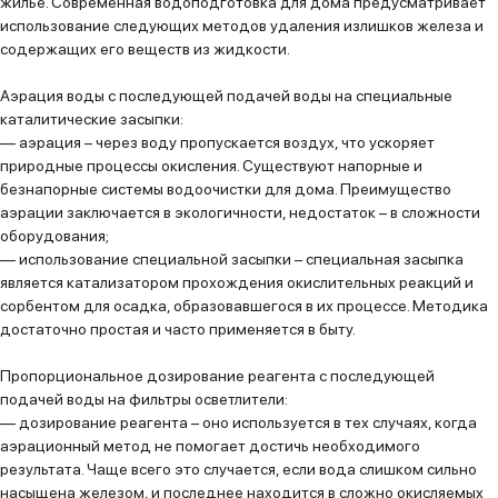
жилье. Современная водоподготовка для дома предусматривает
использование следующих методов удаления излишков железа и
содержащих его веществ из жидкости.
Аэрация воды с последующей подачей воды на специальные
каталитические засыпки:
—
аэрация
– через воду пропускается воздух, что ускоряет
природные процессы окисления. Существуют напорные и
безнапорные системы водоочистки для дома. Преимущество
аэрации заключается в экологичности, недостаток – в сложности
оборудования;
—
использование специальной засыпки
– специальная засыпка
является катализатором прохождения окислительных реакций и
сорбентом для осадка, образовавшегося в их процессе. Методика
достаточно простая и часто применяется в быту.
Пропорциональное дозирование реагента с последующей
подачей воды на фильтры осветлители:
—
дозирование реагента
– оно используется в тех случаях, когда
аэрационный метод не помогает достичь необходимого
результата. Чаще всего это случается, если вода слишком сильно
насыщена железом, и последнее находится в сложно окисляемых