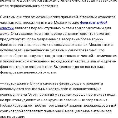
результате достигается высокая степень очистки воды независимо
от ее первоначального состояния.
Системы очистки от механических примесей.
К таковым относятся
частицы ила, песка, глины и др. Механические
фильтры грубой
очистки
являются первой ступенью систем водоподготовки для
дома. Они удаляют крупные грубые загрязнители, что помогает
предотвратить преждевременное засорение более тонких
фильтров, устанавливаемых на следующих этапах. Можно также
использовать механические системы и самостоятельно. Это
целесообразно в случаях, когда вода является чистой в химическом
и биологическом отношении, но содержит частицы ила или другие
фрагментарные загрязнители. Выделяют два основных вида
фильтров механической очистки:
—
картриджные.
В них в качестве фильтрующего элемента
используются специальные картриджи с наполнителем из
полипропилена. Этот пористый материал хорошо пропускает воду,
но при этом удаляет из нее крупные взвешенные загрязнения.
Любые картриджи требуют регулярной замены, рекомендованный
срок которой составляет примерно 6 месяцев с момента начала
эксплуатации;