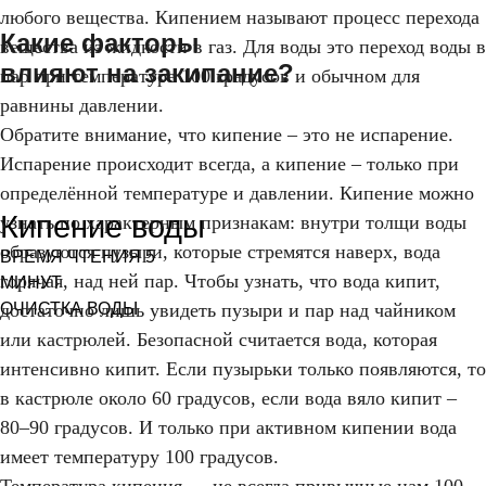
любого вещества. Кипением называют процесс перехода
Какие факторы
вещества из жидкости в газ. Для воды это переход воды в
влияют на закипание?
пар при температуре 100 градусов и обычном для
равнины давлении.
Обратите внимание, что кипение – это не испарение.
Испарение происходит всегда, а кипение – только при
определённой температуре и давлении. Кипение можно
Кипение воды
узнать по характерным признакам: внутри толщи воды
образуются пузыри, которые стремятся наверх, вода
ВРЕМЯ ЧТЕНИЯ 5
горячая, над ней пар. Чтобы узнать, что вода кипит,
МИНУТ
ОЧИСТКА ВОДЫ
достаточно лишь увидеть пузыри и пар над чайником
или кастрюлей. Безопасной считается вода, которая
интенсивно кипит. Если пузырьки только появляются, то
в кастрюле около 60 градусов, если вода вяло кипит –
80–90 градусов. И только при активном кипении вода
имеет температуру 100 градусов.