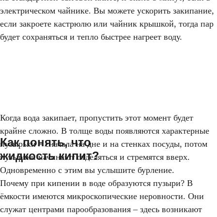
электрическом чайнике. Вы можете ускорить закипание,
если закроете кастрюлю или чайник крышкой, тогда пар
будет сохраняться и тепло быстрее нагреет воду.
Когда вода закипает, пропустить этот момент будет
крайне сложно. В толще воды появляются характерные
Как понять, что
пузырьки – сначала на дне и на стенках посуды, потом
жидкость кипит?
пузырьки начинают отделяться и стремятся вверх.
Одновременно с этим вы услышите бурление.
Почему при кипении в воде образуются пузыри? В
ёмкости имеются микроскопические неровности. Они
служат центрами парообразования – здесь возникают