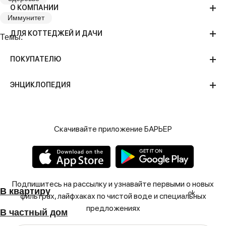
О КОМПАНИИ
Иммунитет
ДЛЯ КОТТЕДЖЕЙ И ДАЧИ
Темы:
ПОКУПАТЕЛЮ
ЭНЦИКЛОПЕДИЯ
Скачивайте приложение БАРЬЕР
В квартиру
Подпишитесь на рассылку и узнавайте первыми о новых
В квартиру
ok
фильтрах, лайфхаках по чистой воде и специальных
В частный дом
предложениях
В частный дом