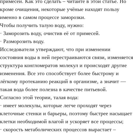
примесей. Как это сделать – читайте в этой статье. Но
кроме очищения, некоторые учёные находят пользу
именно в самом процессе заморозки.
Чтобы получить талую воду, нужно:
· Заморозить воду, очистив её от примесей.
· Разморозить воду.
Исследователи утверждают, что при изменении
состояния воды в ней перестраиваются связи, изменяется
Что происходит с
структура конгломератов молекул и происходят другие
водой при заморозке?
изменения. Все это способствует более быстрому и
ВРЕМЯ ЧТЕНИЯ 8
лёгкому протеканию реакций в организме, а значит
—
МИНУТ
ОЧИСТКА ВОДЫ
такая вода более полезна в качестве питьевой.
Согласно этой теории, талая вода:
· имеет молекулы, которые легче проходят через
клеточные стенки и барьеры, поэтому быстрее насыщает
клетки необходимой влагой и ускоряет все процессы;
· скорость метаболических процессов вырастает –