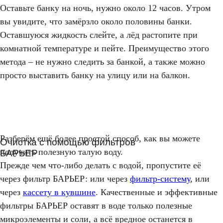
Оставьте банку на ночь, нужно около 12 часов. Утром
вы увидите, что замёрзло около половины банки.
Оставшуюся жидкость слейте, а лёд растопите при
комнатной температуре и пейте. Преимущество этого
метода – не нужно следить за банкой, а также можно
просто выставить банку на улицу или на балкон.
Разберём ещё более простой способ, как вы можете
Очистка с помощью фильтров
получить полезную талую воду.
БАРЬЕР
Прежде чем что-либо делать с водой, пропустите её
через фильтр БАРЬЕР: или через
фильтр-систему
, или
через
кассету в кувшине
. Качественные и эффективные
фильтры БАРЬЕР оставят в воде только полезные
микроэлементы и соли, а всё вредное останется в